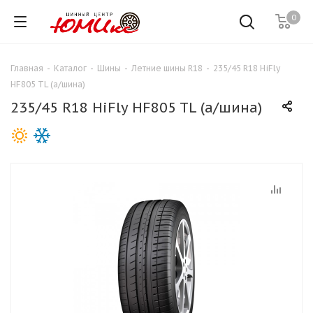
0
Главная
-
Каталог
-
Шины
-
Летние шины R18
-
235/45 R18 HiFly
HF805 TL (а/шина)
235/45 R18 HiFly HF805 TL (а/шина)